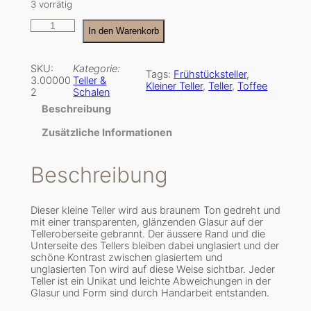
3 vorrätig
T
In den Warenkorb
o
f
f
e
SKU:
Kategorie:
Tags:
Frühstücksteller
, 
e
3.00000
Teller &
Kleiner Teller
, 
Teller
, 
Toffee
K
2
Schalen
l
e
Beschreibung
i
n
Zusätzliche Informationen
e
r
T
Beschreibung
e
l
l
e
Dieser kleine Teller wird aus braunem Ton gedreht und
r
mit einer transparenten, glänzenden Glasur auf der
M
e
Telleroberseite gebrannt. Der äussere Rand und die
n
Unterseite des Tellers bleiben dabei unglasiert und der
g
schöne Kontrast zwischen glasiertem und
e
unglasierten Ton wird auf diese Weise sichtbar. Jeder
Teller ist ein Unikat und leichte Abweichungen in der
Glasur und Form sind durch Handarbeit entstanden.